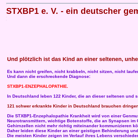
STXBP1 e. V. - ein deutscher ge
Und plötzlich ist das Kind an einer seltenen, unh
Es kann nicht greifen, nicht krabbeln, nicht sitzen, nicht lauf
Und dann die erschreckende Diagnose:
STXBP1-ENZEPHALOPATHIE.
In Deutschland leben 122 Kinder, die an dieser seltenen und s
121 schwer erkrankte Kinder in Deutschland brauchen dringen
Die STXBP1-Enzephalopathie Krankheit wird von einer Genmu
Neurotransmittern, wichtige Botenstoffe, die an Synapsen im
Gehirnzellen nicht mehr richtig miteinander kommunizieren k
Daher leiden diese Kinder an einer geistigen Behinderung und
Die meisten Kinder zeigen im Verlauf ihres Lebens verschi