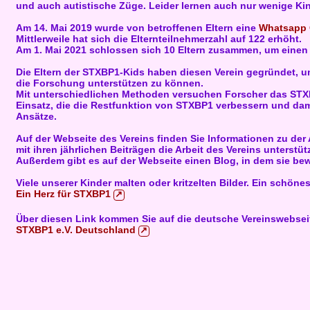
und auch autistische Züge. Leider lernen auch nur wenige Ki
Am 14. Mai 2019 wurde von betroffenen Eltern eine
Whatsapp
Mittlerweile hat sich die Elternteilnehmerzahl auf 122 erhöht.
Am 1. Mai 2021 schlossen sich 10 Eltern zusammen, um einen
Die Eltern der STXBP1-Kids haben diesen Verein gegründet, 
die Forschung unterstützen zu können.
Mit unterschiedlichen Methoden versuchen Forscher das STXB
Einsatz, die die Restfunktion von STXBP1 verbessern und dam
Ansätze.
Auf der Webseite des Vereins finden Sie Informationen zu de
mit ihren jährlichen Beiträgen die Arbeit des Vereins unterstüt
Außerdem gibt es auf der Webseite einen Blog, in dem sie b
Viele unserer Kinder malten oder kritzelten Bilder. Ein schönes
Ein Herz für STXBP1
Über diesen Link kommen Sie auf die deutsche Vereinswebsei
STXBP1 e.V. Deutschland