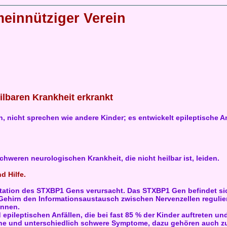
meinnütziger Verein
eilbaren Krankheit erkrankt
en, nicht sprechen wie andere Kinder; es entwickelt epileptische An
chweren neurologischen Krankheit, die nicht heilbar ist, leiden.
d Hilfe.
tation des STXBP1 Gens verursacht. Das STXBP1 Gen befindet si
 Gehirn den Informationsaustausch zwischen Nervenzellen regulie
önnen.
 epileptischen Anfällen, die bei fast 85 % der Kinder auftreten u
edene und unterschiedlich schwere Symptome, dazu gehören auch