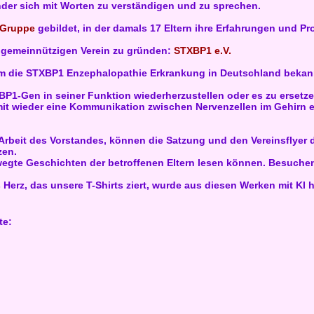
nder sich mit Worten zu verständigen und zu sprechen.
 Gruppe
gebildet, in der damals 17 Eltern ihre Erfahrungen und 
 gemeinnützigen Verein zu gründen:
STXBP1 e.V.
um die STXBP1 Enzephalopathie Erkrankung in Deutschland bekann
P1-Gen in seiner Funktion wiederherzustellen oder es zu erset
it wieder eine Kommunikation zwischen Nervenzellen im Gehirn er
r Arbeit des Vorstandes, können die Satzung und den Vereinsflyer
zen.
ewegte Geschichten der betroffenen Eltern lesen können. Besuch
 Herz, das unsere T-Shirts ziert, wurde aus diesen Werken mit KI h
te: