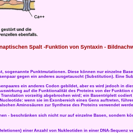
aptischen Spalt -Funktion von Syntaxin - Bildnachw
 sogenannte Punktmutationen. Diese können nur einzelne Basen 
Basenpaar gegen ein anderes ausgetauscht (Substitution). Eine Su
enpaares ein anderes Codon gebildet, aber es wird jedoch in die
uswirkung auf die Funktionalität des Proteins von der Funktion 
Translation vorzeitig abgebrochen wird; ein Basentriplett codie
r Nucleotide: wenn sie im Exonbereich eines Gens auftreten, führe
 falschen Aminosäuren zur Synthese des Proteins verwendet werde
nen - beschränken sich nicht nur auf einzelne Basen, sondern kö
eletionen) einer Anzahl von Nukleotiden in einer DNA-Sequenz veru