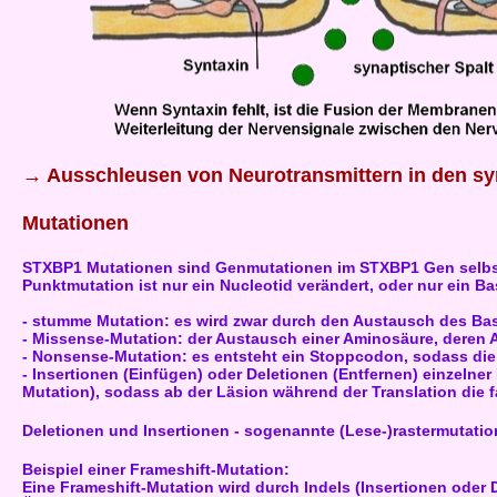
→ Ausschleusen von Neurotransmittern in den syn
Mutationen
STXBP1 Mutationen sind Genmutationen im STXBP1 Gen selbst,
Punktmutation ist nur ein Nucleotid verändert, oder nur ein 
- stumme Mutation: es wird zwar durch den Austausch des Bas
- Missense-Mutation: der Austausch einer Aminosäure, deren A
- Nonsense-Mutation: es entsteht ein Stoppcodon, sodass die 
- Insertionen (Einfügen) oder Deletionen (Entfernen) einzelne
Mutation), sodass ab der Läsion während der Translation die
Deletionen und Insertionen - sogenannte (Lese-)rastermutatio
Beispiel einer Frameshift-Mutation:
Eine Frameshift-Mutation wird durch Indels (Insertionen oder D