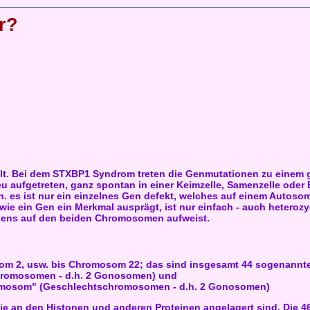
r?
lt. Bei dem STXBP1 Syndrom treten die Genmutationen zu einem gr
eu aufgetreten, ganz spontan in einer Keimzelle, Samenzelle oder E
 es ist nur ein einzelnes Gen defekt, welches auf einem Autosom
wie ein Gen ein Merkmal ausprägt, ist nur einfach - auch hetero
 Gens auf den beiden Chromosomen aufweist.
om 2, usw. bis Chromosom 22; das sind insgesamt 44 sogenann
chromosomen - d.h. 2 Gonosomen) und
romosom" (Geschlechtschromosomen - d.h. 2 Gonosomen)
 an den Histonen und anderen Proteinen angelagert sind. Die 46