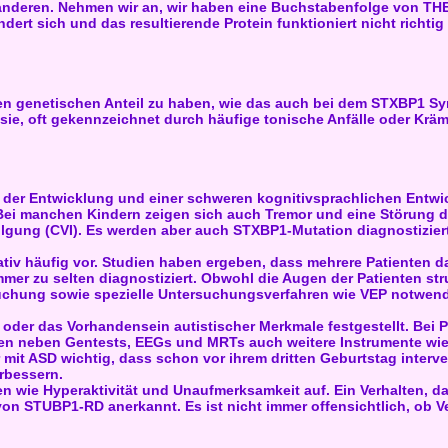
deren. Nehmen wir an, wir haben eine Buchstabenfolge von THE
ert sich und das resultierende Protein funktioniert nicht richtig
n genetischen Anteil zu haben, wie das auch bei dem STXBP1 Synd
e, oft gekennzeichnet durch häufige tonische Anfälle oder Krämpf
g der Entwicklung und einer schweren kognitivsprachlichen Entw
ei manchen Kindern zeigen sich auch Tremor und eine Störung der
olgung (CVI). Es werden aber auch STXBP1-Mutation diagnostizier
tiv häufig vor. Studien haben ergeben, dass mehrere Patienten da
mer zu selten diagnostiziert. Obwohl die Augen der Patienten str
chung sowie spezielle Untersuchungsverfahren wie VEP notwendig.
der das Vorhandensein autistischer Merkmale festgestellt. Bei P
en neben Gentests, EEGs und MRTs auch weitere Instrumente wie
mit ASD wichtig, dass schon vor ihrem dritten Geburtstag interven
erbessern.
ten wie Hyperaktivität und Unaufmerksamkeit auf. Ein Verhalten, d
 STUBP1-RD anerkannt. Es ist nicht immer offensichtlich, ob Ve