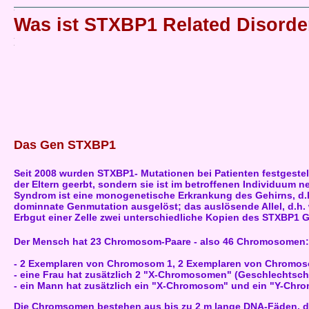
Was ist STXBP1 Related Disorde
Das Gen STXBP1
Seit 2008 wurden STXBP1- Mutationen bei Patienten festgestel
der Eltern geerbt, sondern sie ist im betroffenen Individuum n
Syndrom ist eine monogenetische Erkrankung des Gehirns, d.h.
dominnate Genmutation ausgelöst; das auslösende Allel, d.h. 
Erbgut einer Zelle zwei unterschiedliche Kopien des STXBP1
Der Mensch hat 23 Chromosom-Paare - also 46 Chromosomen:
- 2 Exemplaren von Chromosom 1, 2 Exemplaren von Chromos
- eine Frau hat zusätzlich 2 "X-Chromosomen" (Geschlechts
- ein Mann hat zusätzlich ein "X-Chromosom" und ein "Y-Ch
Die Chromsomen bestehen aus bis zu 2 m lange DNA-Fäden, die