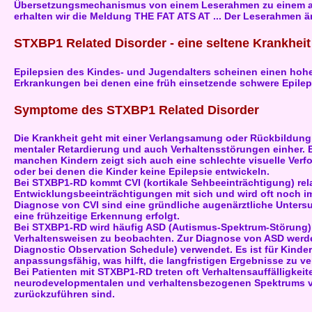
Übersetzungsmechanismus von einem Leserahmen zu einem an
erhalten wir die Meldung THE FAT ATS AT ... Der Leserahmen änd
STXBP1 Related Disorder - eine seltene Krankheit
Epilepsien des Kindes- und Jugendalters scheinen einen hohe
Erkrankungen bei denen eine früh einsetzende schwere Epilepsi
Symptome des STXBP1 Related Disorder
Die Krankheit geht mit einer Verlangsamung oder Rückbildun
mentaler Retardierung und auch Verhaltensstörungen einher. B
manchen Kindern zeigt sich auch eine schlechte visuelle Verf
oder bei denen die Kinder keine Epilepsie entwickeln.
Bei STXBP1-RD kommt CVI (kortikale Sehbeeinträchtigung) rela
Entwicklungsbeeinträchtigungen mit sich und wird oft noch im
Diagnose von CVI sind eine gründliche augenärztliche Untersu
eine frühzeitige Erkennung erfolgt.
Bei STXBP1-RD wird häufig ASD (Autismus-Spektrum-Störung) o
Verhaltensweisen zu beobachten. Zur Diagnose von ASD werd
Diagnostic Observation Schedule) verwendet. Es ist für Kinder 
anpassungsfähig, was hilft, die langfristigen Ergebnisse zu v
Bei Patienten mit STXBP1-RD treten oft Verhaltensauffälligkei
neurodevelopmentalen und verhaltensbezogenen Spektrums von
zurückzuführen sind.