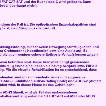
 FAT CAT SAT und der Buchstabe C wird gelöscht. Dann
 (oder überhaupt nicht).
rom der Fall ist. Die epileptischen Enzephalopathien sind
e ab dem Säuglingsalter, auftritt.
icklungsstörung, mit schweren Bewegungsauffälligkeiten und
 Grobmotorik / Koordination bzw. eine Ataxie auf. Bei
t, die auch weniger schwere Epilepsie-Verlaufsformen zeigen
von betroffen sind. Diese Krankheit bringt gravierende
ukturell gesund sind, haben sie häufig Sehprobleme. Für die
 Für die visuelle Rehabilitation ist es entscheidend, dass
atienten sind oft sich wiederholende und aggressive
 CARS-2 (Childhood Autism Rating Scale) und ADOS-2 (Autism
iert wird. In dieser Phase ist das Gehirn sehr
as ADHS ähnelt, wird als Teil des umfassenderen
rhaltensauffälligkeiten bei STXBP1-RD auf ASD oder ADHS