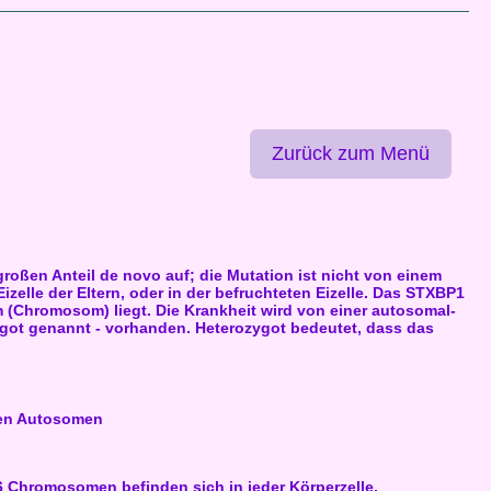
Zurück zum Menü
oßen Anteil de novo auf; die Mutation ist nicht von einem
izelle der Eltern, oder in der befruchteten Eizelle. Das STXBP1
 (Chromosom) liegt. Die Krankheit wird von einer autosomal-
zygot genannt - vorhanden. Heterozygot bedeutet, dass das
ten Autosomen
 Chromosomen befinden sich in jeder Körperzelle.